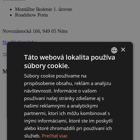
Montážne školenie 1. úrovne
Roadshow Porta
Novozámocká 166, 949 05 Nitra
Navštíviť stránku
×
+421 915 276 527
dverenitra@dverenitra.sk
Táto webová lokalita používa
súbory cookie.
SLOVAK
Média
Súbory cookie používame na
CZECH
prispôsobenie obsahu, reklám a analýzu
návštevnosti. Informácie o vašom
používaní našej stránky zdieľame aj s
našimi reklamnými a analytickými
partnermi, ktorí ich môžu kombinovať s
inými informáciami, ktoré ste im poskytli
alebo ktoré zhromaždili pri používaní ich
služieb.
Prečítať viac