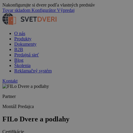
Nakonfigurujte si dvere podľa vlastných predstáv
Tovar skladom
Konfigurátor
Výpredaj
O nás
Produkty
Dokumenty
B2B
Predajná sieť
Blog
Školenia
Reklamačný systém
Kontakt
Partner
Montáž
Predajca
FILo Dvere a podlahy
Certifikácie