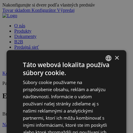
Nakonfigurujte si dvere podľa vlastných predstáv
Tovar skladom
Konfigurátor
Výpredaj
O nás
Produkty
Dokumenty
B2B
Predajná sieť
Blog
×
Školenia
Reklamačný systém
Táto webová lokalita používa
súbory cookie.
Kontakt
SLOVAK
Súbory cookie používame na
Partner
CZECH
prispôsobenie obsahu, reklám a analýzu
ENTYS – Jiří Valenta
návštevnosti. Informácie o vašom
používaní našej stránky zdieľame aj s
našimi reklamnými a analytickými
Bráfova tř. 471, 674 01 Třebíč 1
partnermi, ktorí ich môžu kombinovať s
Navštíviť stránku
inými informáciami, ktoré ste im poskytli
alebo ktoré zhromaždili pri používaní ich