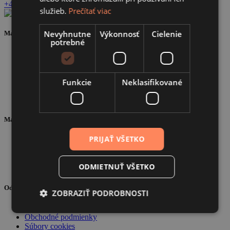
+420 777 611 672
entys@email.cz
služieb.
Prečítať viac
Nevyhnutne
Výkonnosť
Cielenie
Mapa stránky
potrebné
O nás
Portfólio
Školenia
B2B
Funkcie
Neklasifikované
Blog
Kontakt
Materiály
PRIJAŤ VŠETKO
Dokumenty na stiahnutie
Video návody
Reklamácie
ODMIETNUŤ VŠETKO
Často kladené otázky
Odkazy
ZOBRAZIŤ PODROBNOSTI
Ochrana osobných údajov
Obchodné podmienky
Súbory cookies