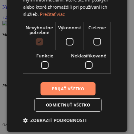
alebo ktoré zhromaždili pri používaní ich
Navštíviť stránku
služieb.
Prečítať viac
+420 602 415 112
obchod@bztrade.cz
Nevyhnutne
Výkonnosť
Cielenie
potrebné
Mapa stránky
O nás
Portfólio
Funkcie
Neklasifikované
Školenia
B2B
Blog
Kontakt
Materiály
PRIJAŤ VŠETKO
Dokumenty na stiahnutie
Video návody
ODMIETNUŤ VŠETKO
Reklamácie
Často kladené otázky
ZOBRAZIŤ PODROBNOSTI
Odkazy