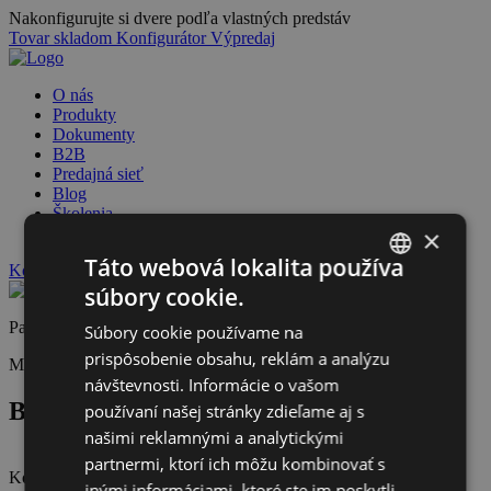
Nakonfigurujte si dvere podľa vlastných predstáv
Tovar skladom
Konfigurátor
Výpredaj
O nás
Produkty
Dokumenty
B2B
Predajná sieť
Blog
Školenia
×
Reklamačný systém
Táto webová lokalita používa
Kontakt
súbory cookie.
SLOVAK
Partner
Súbory cookie používame na
CZECH
prispôsobenie obsahu, reklám a analýzu
Montáž
Predajca
návštevnosti. Informácie o vašom
BZ Trade s.r.o.
používaní našej stránky zdieľame aj s
našimi reklamnými a analytickými
partnermi, ktorí ich môžu kombinovať s
Kostelecká 259/12, 796 01 Prostějov 1, Česko
inými informáciami, ktoré ste im poskytli