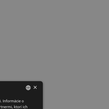
×
. Informácie o
SLOVAK
tnermi, ktorí ich
CZECH