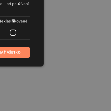
ili pri používaní
Neklasifikované
JAŤ VŠETKO