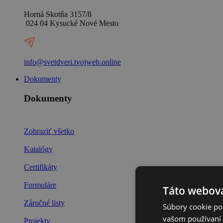
Horná Skotňa 3157/8
024 04 Kysucké Nové Mesto
info@svetdveri.tvojweb.online
Dokumenty
Dokumenty
Zobraziť všetko
Katalógy
Certifikáty
Formuláre
Táto webová
Záručné listy
Súbory cookie po
vašom používaní n
Projekty