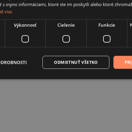
 inými informáciami, ktoré ste im poskytli alebo ktoré zhromažd
ať viac
Výkonnosť
Cielenie
Funkcie
ODROBNOSTI
ODMIETNUŤ VŠETKO
PRI