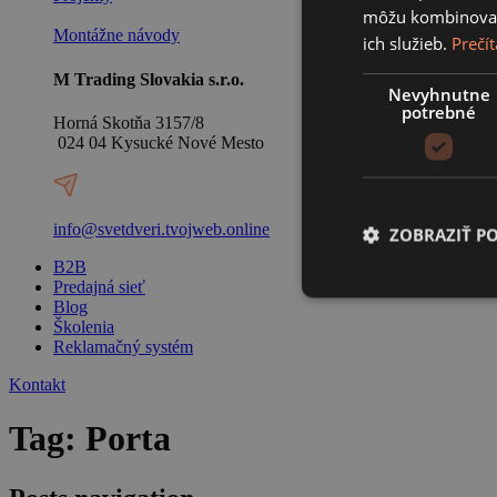
môžu kombinovať s
Montážne návody
ich služieb.
Prečít
M Trading Slovakia s.r.o.
Nevyhnutne
potrebné
Horná Skotňa 3157/8
024 04 Kysucké Nové Mesto
info@svetdveri.tvojweb.online
ZOBRAZIŤ P
B2B
Predajná sieť
Blog
Školenia
Reklamačný systém
Kontakt
Tag:
Porta